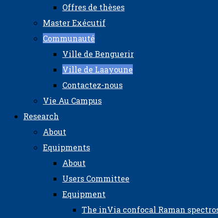
Offres de thèses
Master Exécutif
Communauté
Ville de Benguerir
Ville de Laayoune
Contactez-nous
Vie Au Campus
Research
About
Equipments
About
Users Committee
Equipment
The inVia confocal Raman spectro