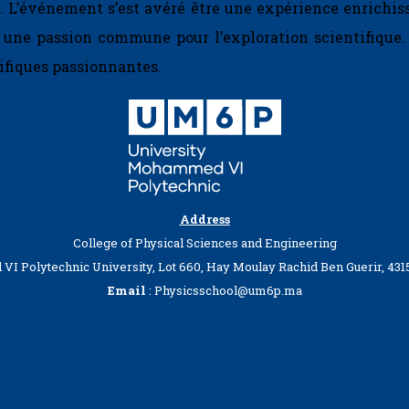
. L’événement s’est avéré être une expérience enrichis
et une passion commune pour l’exploration scientifiq
ifiques passionnantes.
Address
College of Physical Sciences and Engineering
 Polytechnic University, Lot 660, Hay Moulay Rachid Ben Guerir, 431
Email
: Physicsschool@um6p.ma