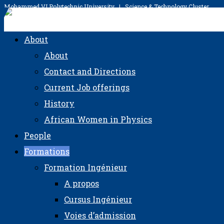
Mohammed VI Polytechnic University | Science & Technology Cluster
Skip
to
UM6P-College of Physical Sciences and Engineering
UM6P-College of physical Sciences and Engineering
About
content
About
Contact and Directions
Current Job offerings
History
African Women in Physics
People
Formations
Formation Ingénieur
A propos
Cursus Ingénieur
Voies d’admission